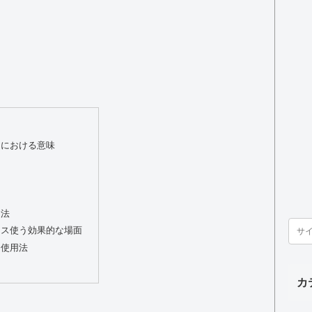
スにおける意味
文法
ネス使う効果的な場面
た使用法
カ