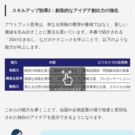
スキルアップ効果2：創造的なアイデア創出力の強化
アウトプット思考は、単なる情報の整理や蓄積ではなく、新しい
価値を生み出すことに重点を置いています。本書で紹介される
「20の引き出し」などのテクニックを学ぶことで、以下のような
能力が向上します。
能力
内容
ビジネスでの活用例
発想力
既存の情報を新しい角度から見る力
新商品開発、問題解決策の提案
構造化思考
複雑な情報を整理し、本質を見抜く力
戦略立案、プレゼンテーション資
類推力
異なる分野の知識を結びつける力
新規事業の立案、クロスセル戦略
スクロールできます
これらの能力を磨くことで、会議や企画提案の場で他者と差別化
された独自のアイデアを提示できるようになります。