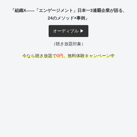
「組織X――「エンゲージメント」日本一3連覇企業が語る、
24のメソッド×事例」
オーディブル ▶︎
（聴き放題対象）
今なら聴き放題で
0円
。無料体験キャンペーン中