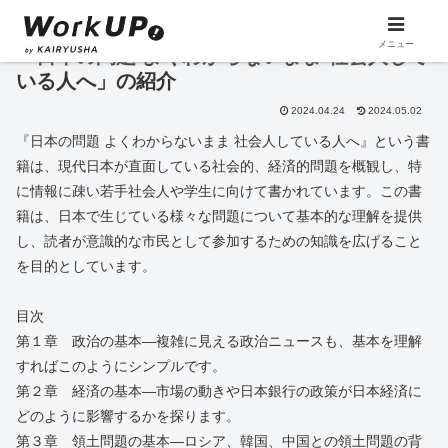
メニュー
「日本の問題 よくわからないまま 社会人して
いる人へ」の紹介
2024.04.24
2024.05.02
『日本の問題 よくわからないまま 社会人している人へ』という書
籍は、現代日本が直面している社会的、経済的問題を概観し、特
に情報に疎い若手社会人や学生に向けて書かれています。この書
籍は、日本で生じている様々な問題について基本的な理解を提供
し、読者が意識的な市民として参加するための知識を広げること
を目的としています。
目次
第１章 政治の基本―複雑に見える政治ニュースも、基本を理解
すればこのようにシンプルです。
第２章 経済の基本―市場の動きや日本銀行の政策が日本経済に
どのように影響するかを探ります。
第３章 領土問題の基本―ロシア、韓国、中国との領土問題の背